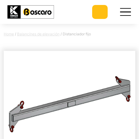
Home
/
Balancínes de elevación
/
Distanciador fijo