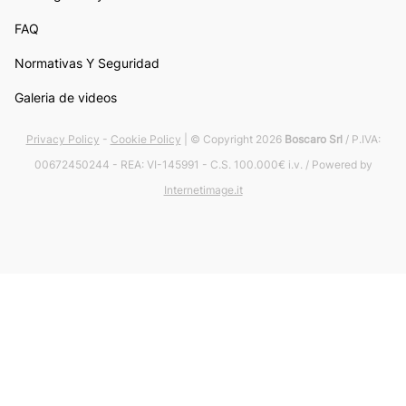
FAQ
Normativas Y Seguridad
Galeria de videos
Privacy Policy
-
Cookie Policy
| © Copyright 2026
Boscaro Srl
/ P.IVA:
00672450244 - REA: VI-145991 - C.S. 100.000€ i.v. / Powered by
Internetimage.it