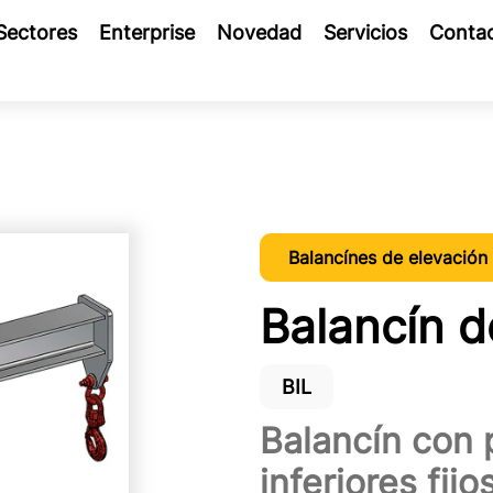
Sectores
Enterprise
Novedad
Servicios
Conta
Balancínes de elevación
Balancín de
BIL
Balancín con
inferiores fijo