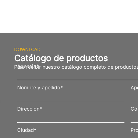
DOWNLOAD
Catálogo de productos
Agencia
*
Para recibir nuestro catálogo completo de productos 
Nombre y apellido
*
Ape
Direccion
*
Có
Ciudad
*
Pro