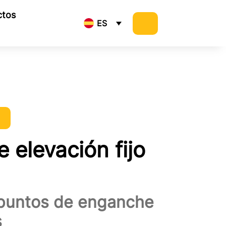
ctos
ES
 elevación fijo
 puntos de enganche
s