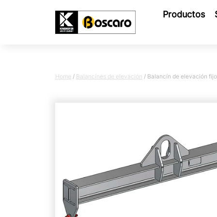
Productos
Home
/
Balancínes de elevación
/
Balancín de elevación fijo