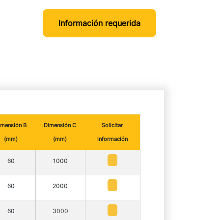
Información requerida
imensión B
Dimensión C
Solicitar
(mm)
(mm)
información
60
1000
60
2000
60
3000