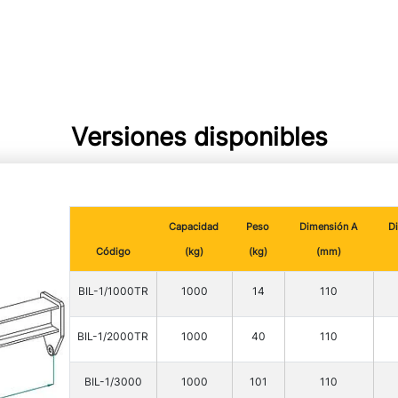
Versiones disponibles
Capacidad
Peso
Dimensión A
D
Código
(kg)
(kg)
(mm)
BIL-1/1000TR
1000
14
110
BIL-1/2000TR
1000
40
110
BIL-1/3000
1000
101
110