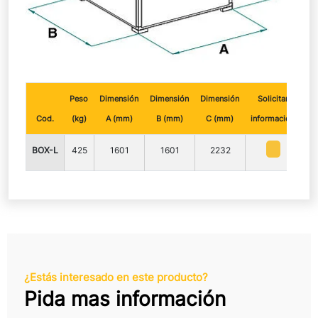
Peso
Dimensión
Dimensión
Dimensión
Solicitar
Cod.
(kg)
A (mm)
B (mm)
C (mm)
información
BOX-L
425
1601
1601
2232
¿Estás interesado en este producto?
Pida mas información