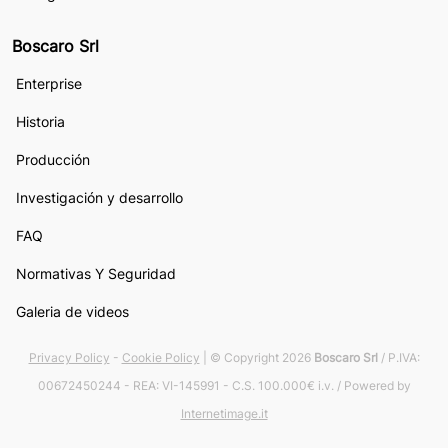
Boscaro Srl
Enterprise
Historia
Producción
Investigación y desarrollo
FAQ
Normativas Y Seguridad
Galeria de videos
Privacy Policy
-
Cookie Policy
| © Copyright 2026
Boscaro Srl
/ P.IVA:
00672450244 - REA: VI-145991 - C.S. 100.000€ i.v. / Powered by
Internetimage.it