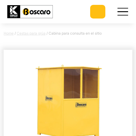
Home
/
Cestas para grúa
/
Cabina para consulta en el sitio