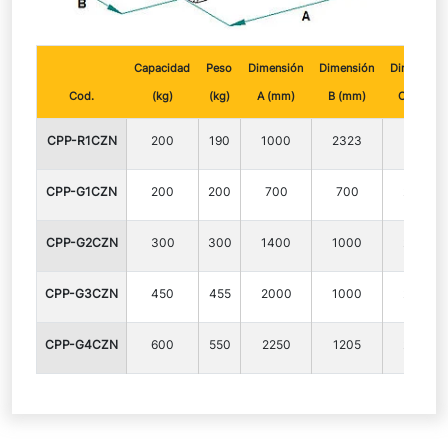
Capacidad
Peso
Dimensión
Dimensión
Dimensión
Cod.
(kg)
(kg)
A (mm)
B (mm)
C (mm)
CPP-R1CZN
200
190
1000
2323
CPP-G1CZN
200
200
700
700
2323
CPP-G2CZN
300
300
1400
1000
2323
CPP-G3CZN
450
455
2000
1000
2323
CPP-G4CZN
600
550
2250
1205
2323