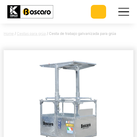
Home
/
Cestas para grúa
/
Cesta de trabajo galvanizada para grúa