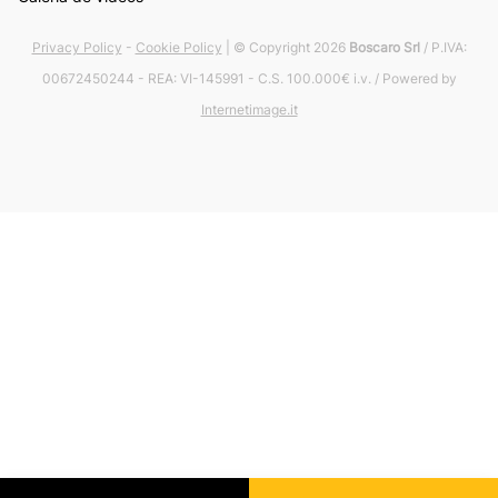
Privacy Policy
-
Cookie Policy
| © Copyright 2026
Boscaro Srl
/ P.IVA:
00672450244 - REA: VI-145991 - C.S. 100.000€ i.v. / Powered by
Internetimage.it