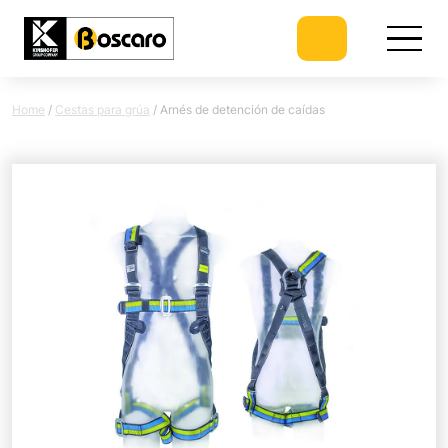
Home
/
Cestas para grúa
/
Arnés de detención de caídas