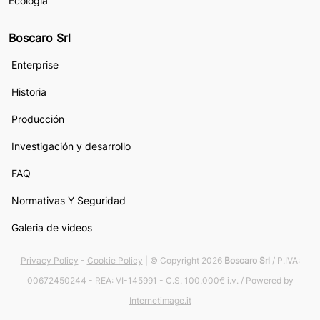
Ecología
Boscaro Srl
Enterprise
Historia
Producción
Investigación y desarrollo
FAQ
Normativas Y Seguridad
Galeria de videos
Privacy Policy
-
Cookie Policy
| © Copyright 2026
Boscaro Srl
/ P.IVA:
00672450244 - REA: VI-145991 - C.S. 100.000€ i.v. / Powered by
Internetimage.it