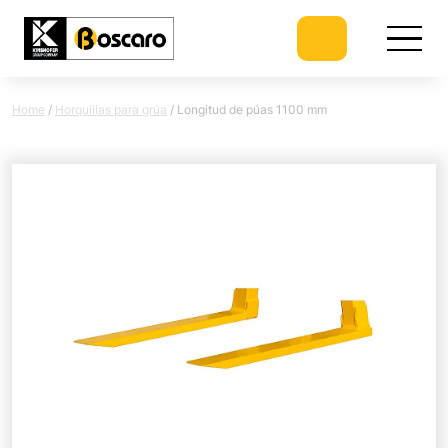
Home
/
Horquillas para grúa
/
Longitud de púas 1100 mm