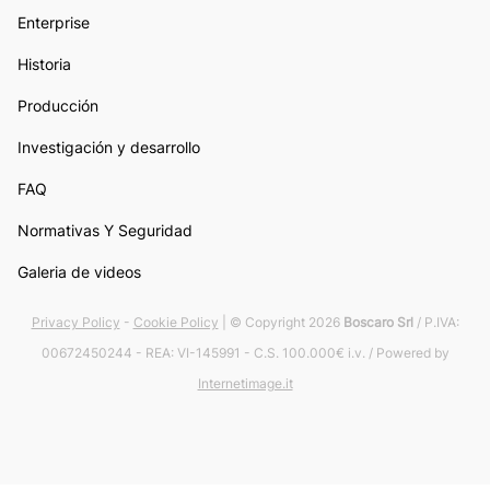
Enterprise
Historia
Producción
Investigación y desarrollo
FAQ
Normativas Y Seguridad
Galeria de videos
Privacy Policy
-
Cookie Policy
| © Copyright 2026
Boscaro Srl
/ P.IVA:
00672450244 - REA: VI-145991 - C.S. 100.000€ i.v. / Powered by
Internetimage.it