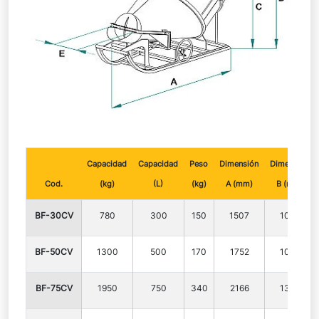
Capacidad
Capacidad
Peso
Dimensión
Dimensión
Cod.
(kg)
(L)
(kg)
A (mm)
B (mm)
BF-30CV
780
300
150
1507
1020
BF-50CV
1300
500
170
1752
1020
BF-75CV
1950
750
340
2166
1350