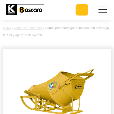
Home
/
Cubos para hormigón
/
Cubo para hormigón tumbado con descarga
lateral y apertura de volante