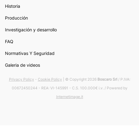
Historia
Producción
Investigación y desarrollo
FAQ
Normativas Y Seguridad
Galeria de videos
Privacy Policy
-
Cookie Policy
| © Copyright 2026
Boscaro Srl
/ P.IVA:
00672450244 - REA: VI-145991 - C.S. 100.000€ i.v. / Powered by
Internetimage.it