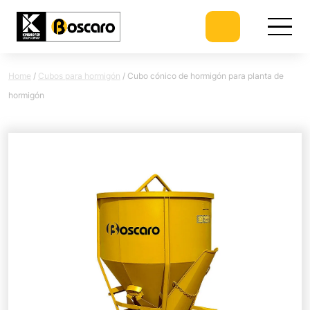
Home
/
Cubos para hormigón
/
Cubo cónico de hormigón para planta de
hormigón