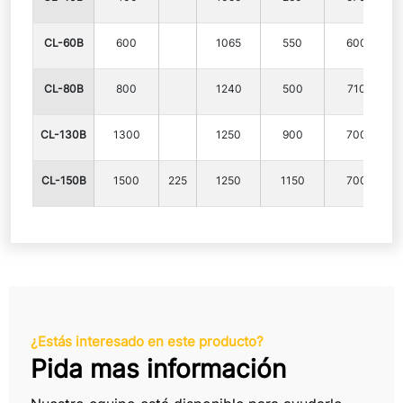
CL-60B
600
1065
550
600
CL-80B
800
1240
500
710
CL-130B
1300
1250
900
700
CL-150B
1500
225
1250
1150
700
¿Estás interesado en este producto?
Pida mas información