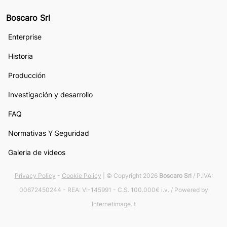
Boscaro Srl
Enterprise
Historia
Producción
Investigación y desarrollo
FAQ
Normativas Y Seguridad
Galeria de videos
Privacy Policy
-
Cookie Policy
| © Copyright 2026
Boscaro Srl
/ P.IVA:
00672450244 - REA: VI-145991 - C.S. 100.000€ i.v. / Powered by
Internetimage.it