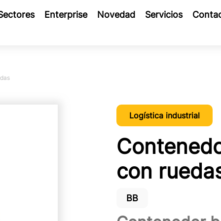
Sectores
Enterprise
Novedad
Servicios
Conta
edas
Logística industrial
Contenedo
con rueda
BB