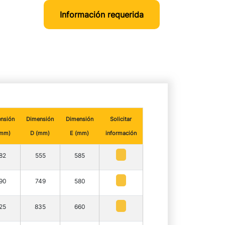
Información requerida
nsión
Dimensión
Dimensión
Solicitar
(mm)
D (mm)
E (mm)
información
82
555
585
90
749
580
25
835
660