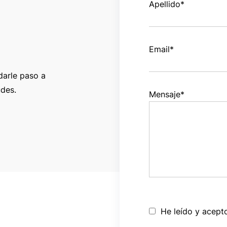
Apellido
*
Email
*
darle paso a
udes.
Mensaje
*
He leído y acept