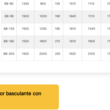
BB-80
1350
800
155
1515
1110
1
BB-99
1500
1000
190
1640
1110
1
BB-135
1500
1350
195
1610
1345
1
BB-160
1500
1600
215
1610
1600
1
BB-200
1500
2000
255
1620
2100
1
r basculante con