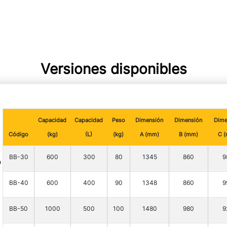
Versiones disponibles
Capacidad
Capacidad
Peso
Dimensión
Dimensión
Dime
Código
(kg)
(L)
(kg)
A (mm)
B (mm)
C 
BB-30
600
300
80
1345
860
9
BB-40
600
400
90
1348
860
9
BB-50
1000
500
100
1480
980
9