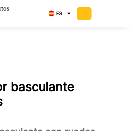
ctos
ES
r basculante
s