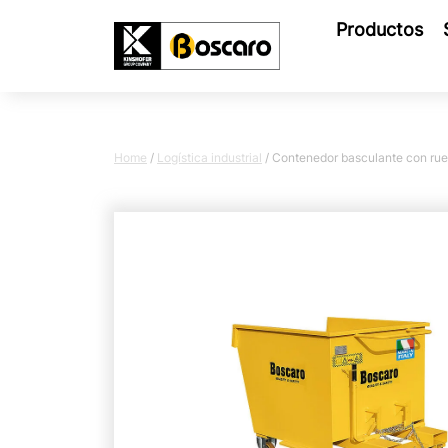
Productos
Home
/
Logística industrial
/
Contenedor basculante con ru